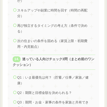
か）
スキルアップや副業に時間を回す（時間の再配
分）
再び独立するタイミングの考え方（条件で決め
る）
次の住まいの条件を固める（家賃上限・初期費
用・内見観点）
迷っている人向けチェック3問（まとめ前のワン
クッション）
Q1：いま最優先は何？（貯蓄／仕事／家族／健
康）
Q2：期限と目標金額を決められる？
Q3：期間・お金・家事の条件を家族と共有でき