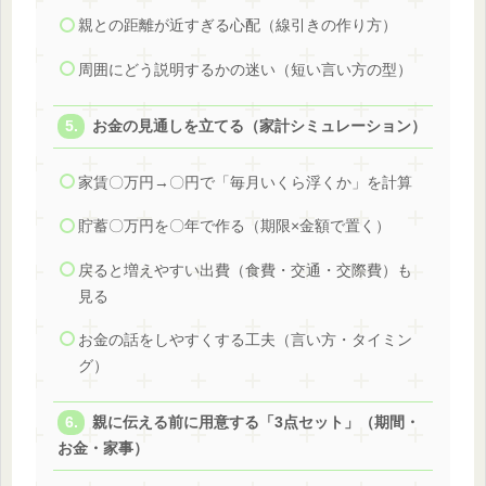
親との距離が近すぎる心配（線引きの作り方）
周囲にどう説明するかの迷い（短い言い方の型）
お金の見通しを立てる（家計シミュレーション）
家賃〇万円→〇円で「毎月いくら浮くか」を計算
貯蓄〇万円を〇年で作る（期限×金額で置く）
戻ると増えやすい出費（食費・交通・交際費）も
見る
お金の話をしやすくする工夫（言い方・タイミン
グ）
親に伝える前に用意する「3点セット」（期間・
お金・家事）