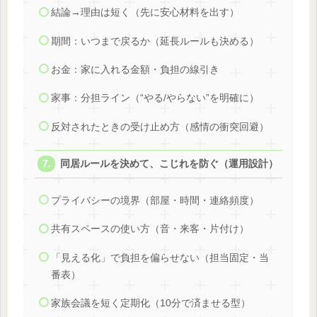
結論→理由は短く（先に安心材料を出す）
期間：いつまで戻るか（延長ルールも決める）
お金：家に入れる金額・負担の線引き
家事：分担ライン（“やる/やらない”を明確に）
反対されたときの受け止め方（感情の衝突回避）
同居ルールを決めて、こじれを防ぐ（運用設計）
プライバシーの境界（部屋・時間・連絡頻度）
共有スペースの使い方（音・来客・片付け）
「見える化」で負担を偏らせない（担当固定・当
番表）
家族会議を短く定期化（10分で済ませる型）