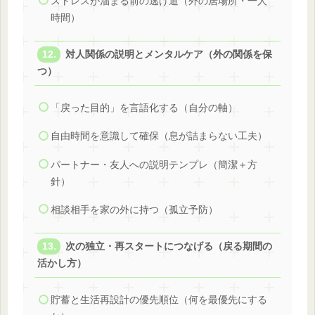
ストレスが溜まる前の逃げ道（外の居場所・一人
時間）
対人関係の説明とメンタルケア（外の関係を保
つ）
「戻った目的」を言語化する（自分の軸）
自由時間を意識して確保（息が詰まらない工夫）
パートナー・友人への説明テンプレ（簡潔＋方
針）
相談相手を家の外に持つ（孤立予防）
次の独立・再スタートにつなげる（戻る期間の
活かし方）
貯蓄と生活再設計の優先順位（何を最優先にする