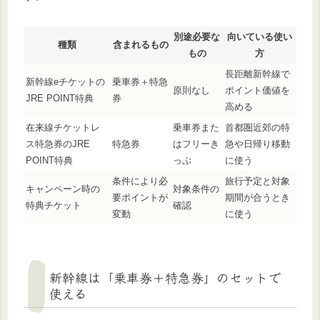
別途必要な
向いている使い
種類
含まれるもの
もの
方
長距離新幹線で
新幹線eチケットの
乗車券＋特急
原則なし
ポイント価値を
JRE POINT特典
券
高める
在来線チケットレ
乗車券また
首都圏近郊の特
ス特急券のJRE
特急券
はフリーき
急や日帰り移動
POINT特典
っぷ
に使う
条件により必
旅行予定と対象
キャンペーン時の
対象条件の
要ポイントが
期間が合うとき
特典チケット
確認
変動
に使う
新幹線は「乗車券＋特急券」のセットで
使える