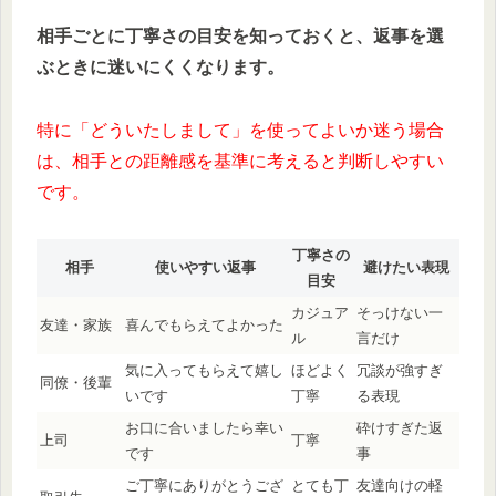
相手ごとに丁寧さの目安を知っておくと、返事を選
ぶときに迷いにくくなります。
特に「どういたしまして」を使ってよいか迷う場合
は、相手との距離感を基準に考えると判断しやすい
です。
丁寧さの
相手
使いやすい返事
避けたい表現
目安
カジュア
そっけない一
友達・家族
喜んでもらえてよかった
ル
言だけ
気に入ってもらえて嬉し
ほどよく
冗談が強すぎ
同僚・後輩
いです
丁寧
る表現
お口に合いましたら幸い
砕けすぎた返
上司
丁寧
です
事
ご丁寧にありがとうござ
とても丁
友達向けの軽