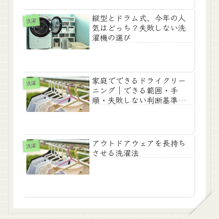
縦型とドラム式、今年の人
洗濯
気はどっち？失敗しない洗
濯機の選び
家庭でできるドライクリー
洗濯
ニング｜できる範囲・手
順・失敗しない判断基準を
徹底解説
アウトドアウェアを長持ち
洗濯
させる洗濯法