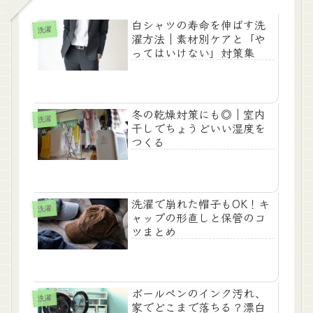
白シャツの寿命を伸ばす洗
洗濯
濯方法｜素材別ケアと「や
ってはいけない」対策集
冬の乾燥対策にも◎｜室内
洗濯
干しでちょうどいい湿度を
つくる
洗濯で崩れた帽子もOK！キ
洗濯
ャップの形直しと保管のコ
ツまとめ
ボールペンのインク汚れ、
洗濯
家でどこまで落ちる？漂白