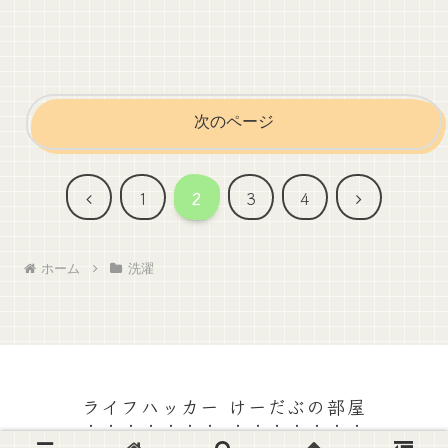
次のページ
前
次
1
2
3
4
へ
へ
ホーム
洗濯
ライフハッカー けーだぶの部屋