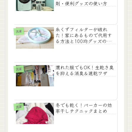
剤・便利グッズの使い方
糸くずフィルターが破れ
洗濯
た！家にあるもので代用す
る方法と100均グッズの簡
単活用術
濡れた服でもOK！生乾き臭
洗濯
を抑える消臭＆速乾ワザ
冬でも乾く！パーカーの効
洗濯
率干しテクニックまとめ