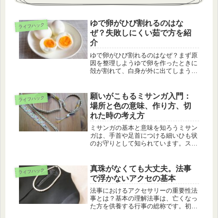
ゆで卵がひび割れるのはな
ライフハック
ぜ？失敗しにくい茹で方を紹
介
ゆで卵がひび割れるのはなぜ？まず原
因を整理しようゆで卵を作ったときに
殻が割れて、白身が外に出てしまうこ
とがあります。味は大きく変わらなく
ても、見た目がくずれたり、鍋の中が
白くにごったりして、ちょっと残念で
願いがこもるミサンガ入門：
ライフハック
すよね。ひび割れの原因は、たいてい
場所と色の意味、作り方、切
は...
れた時の考え方
ミサンガの基本と意味を知ろうミサン
ガは、手首や足首につける細いひも状
のお守りとして知られています。スポ
ーツ選手がつけているのを見たことが
ある人も多いと思います。最近はファ
ッションとしても人気ですが、もとも
真珠がなくても大丈夫。法事
ライフハック
とは「願いごとを意識するための目
で浮かないアクセの基本
印」...
法事におけるアクセサリーの重要性法
事とは？基本の理解法事は、亡くなっ
た方を供養する行事の総称です。初七
日や四十九日、年忌法要など、時期や