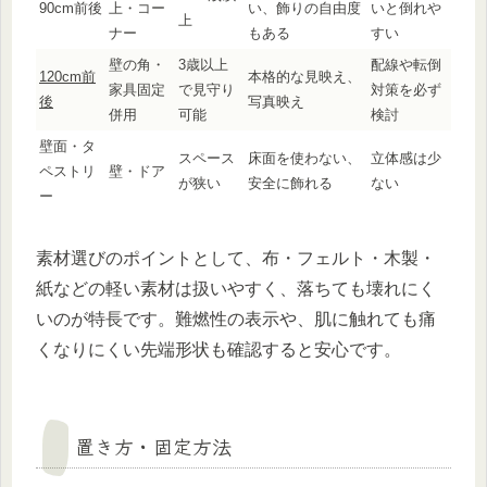
90cm前後
上・コー
い、飾りの自由度
いと倒れや
上
ナー
もある
すい
壁の角・
3歳以上
配線や転倒
120cm前
本格的な見映え、
家具固定
で見守り
対策を必ず
後
写真映え
併用
可能
検討
壁面・タ
スペース
床面を使わない、
立体感は少
ペストリ
壁・ドア
が狭い
安全に飾れる
ない
ー
素材選びのポイントとして、布・フェルト・木製・
紙などの軽い素材は扱いやすく、落ちても壊れにく
いのが特長です。難燃性の表示や、肌に触れても痛
くなりにくい先端形状も確認すると安心です。
置き方・固定方法