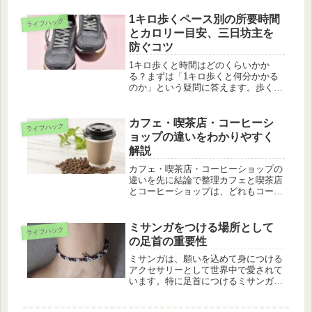
規模は家庭や地域で違います。参列者
は静かな場にふさわしい装いを心がけ
1キロ歩くペース別の所要時間
ライフハック
ると安心です。装いは喪服だけでな
とカロリー目安、三日坊主を
く、...
防ぐコツ
1キロ歩くと時間はどのくらいかか
る？まずは「1キロ歩くと何分かかる
のか」という疑問に答えます。歩く速
さは人や状況で変わりますが、街中で
の一般的な歩行は時速4〜5キロといわ
れます。これは1時間で4〜5キロ進む
カフェ・喫茶店・コーヒーシ
ライフハック
速さという意味です。1分で進む距
ョップの違いをわかりやすく
離...
解説
カフェ・喫茶店・コーヒーショップの
違いを先に結論で整理カフェと喫茶店
とコーヒーショップは、どれもコーヒ
ーを楽しめるお店として使われます
が、実際にはメニューの幅、雰囲気、
コーヒーへの専門性で印象が変わりま
ミサンガをつける場所として
ライフハック
す。似ている言葉だからこそ、最初に
の足首の重要性
ざっ...
ミサンガは、願いを込めて身につける
アクセサリーとして世界中で愛されて
います。特に足首につけるミサンガ
は、恋愛運や健康運、仕事運などを向
上させると信じられており、多くの