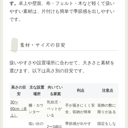
す。
卓上や壁面、布・フェルト・木など軽くて扱い
やすい素材は、片付けも簡単で季節感を出しやすい
です。
素材・サイズの目安
扱いやすさや設置場所に合わせて、大きさと素材を
選びます。以下は高さ別の目安です。
高さの目
主な設置
向いてい
利点
注意点
安
場所
る家庭
30〜
乳幼児・
棚・カウ
手が届きにくく安
装飾の数に
60cm（卓
ペットが
ンター
全、収納が簡単
限りがある
上）
いる
低い台の
季節感が出やす
固定をしな
2〜3歳以