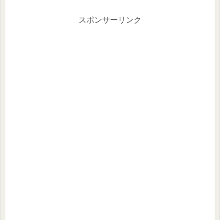
人々が願掛けの一環として取り入れて
います。足首は、身体のバランスを整
え、地...
スポンサーリンク