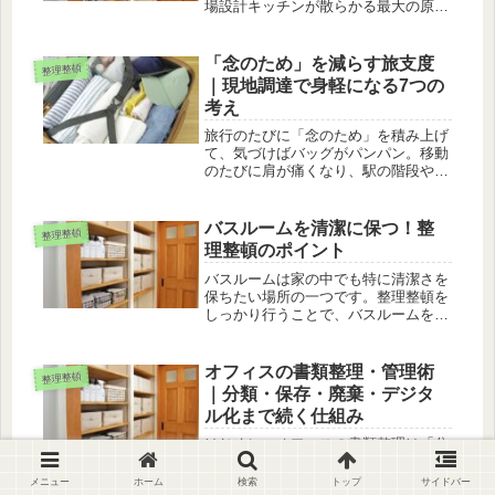
場設計キッチンが散らかる最大の原因
は、収納の量ではなく「動線と置き場
が決まっていないこと」です。物が多
いから片付かないのではなく、使う場
「念のため」を減らす旅支度
整理整頓
所と戻す場所がズレていることで“仮
｜現地調達で身軽になる7つの
置...
考え
旅行のたびに「念のため」を積み上げ
て、気づけばバッグがパンパン。移動
のたびに肩が痛くなり、駅の階段や乗
り換えがちょっとした苦行になる——
そんな経験がある人は多いはずです。
しかも荷物が多いと、ホテルやカフェ
バスルームを清潔に保つ！整
整理整頓
でいちいち荷物を整えたり、取り出し
理整頓のポイント
た...
バスルームは家の中でも特に清潔さを
保ちたい場所の一つです。整理整頓を
しっかり行うことで、バスルームを常
に清潔で快適な空間に保つことができ
ます。今回は、バスルームを清潔に保
つための整理整頓のポイントを紹介し
オフィスの書類整理・管理術
整理整頓
ます。収納スペースの有効活用吊るす
｜分類・保存・廃棄・デジタ
収...
ル化まで続く仕組み
はじめに：オフィスの書類整理は「分
類・置き場所・期限」から決めるオフ
ィスの書類整理は、きれいに並べる作
メニュー
ホーム
検索
トップ
サイドバー