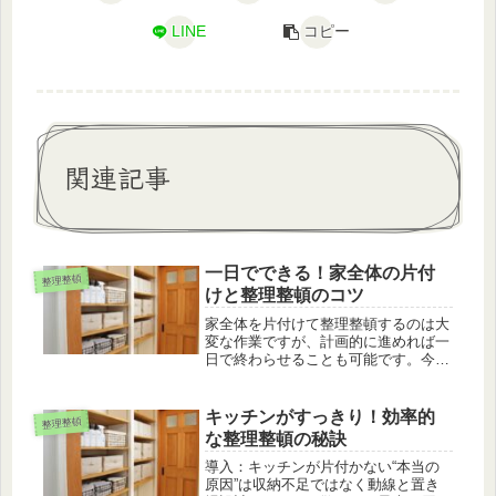
LINE
コピー
関連記事
一日でできる！家全体の片付
整理整頓
けと整理整頓のコツ
家全体を片付けて整理整頓するのは大
変な作業ですが、計画的に進めれば一
日で終わらせることも可能です。今回
は、一日でできる家全体の片付けと整
理整頓のコツを紹介します。事前準備
必要な道具を揃える片付けと整理整頓
キッチンがすっきり！効率的
整理整頓
に必要な道具を事前に揃えましょう。
な整理整頓の秘訣
ゴ...
導入：キッチンが片付かない“本当の
原因”は収納不足ではなく動線と置き